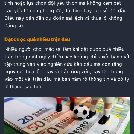
tính hoặc lựa chọn đội yêu thích mà không xem xét
các yếu tố như phong độ, đội hình hay lịch sử đối đầu.
Điều này dẫn đến dự đoán sai lệch và thua lỗ không
đáng có.
Đặt cược quá nhiều trận đấu
Nhiều người chơi mắc sai lầm khi đặt cược quá nhiều
trận trong một ngày. Điều này không chỉ khiến bạn mất
tập trung vào việc nghiên cứu kèo đấu mà còn tăng
nguy cơ thua lỗ. Thay vì trải rộng vốn, hãy tập trung
vào một vài trận đấu mà bạn nắm rõ thông tin và có tỷ
lệ thắng cao hơn.