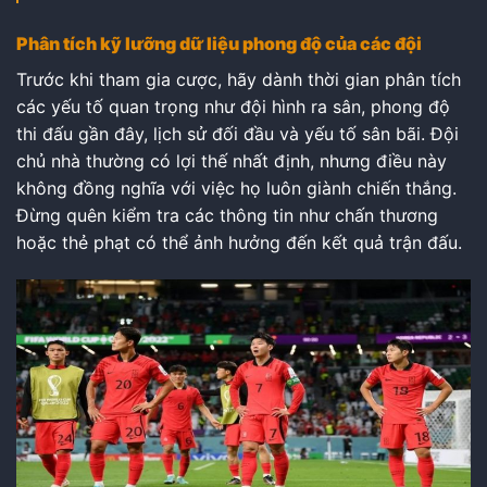
Phân tích kỹ lưỡng dữ liệu phong độ của các đội
Trước khi tham gia cược, hãy dành thời gian phân tích
các yếu tố quan trọng như đội hình ra sân, phong độ
thi đấu gần đây, lịch sử đối đầu và yếu tố sân bãi. Đội
chủ nhà thường có lợi thế nhất định, nhưng điều này
không đồng nghĩa với việc họ luôn giành chiến thắng.
Đừng quên kiểm tra các thông tin như chấn thương
hoặc thẻ phạt có thể ảnh hưởng đến kết quả trận đấu.