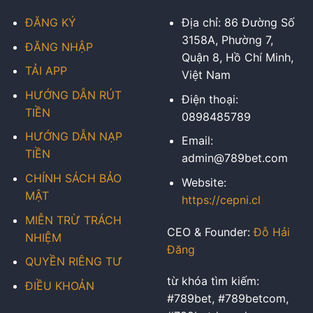
ĐĂNG KÝ
Địa chỉ: 86 Đường Số
3158A, Phường 7,
ĐĂNG NHẬP
Quận 8, Hồ Chí Minh,
TẢI APP
Việt Nam
HƯỚNG DẪN RÚT
Điện thoại:
TIỀN
0898485789
HƯỚNG DẪN NẠP
Email:
TIỀN
admin@789bet.com
CHÍNH SÁCH BẢO
Website:
MẬT
https://cepni.cl
MIỄN TRỪ TRÁCH
CEO & Founder:
Đỗ Hải
NHIỆM
Đăng
QUYỀN RIÊNG TƯ
từ khóa tìm kiếm:
ĐIỀU KHOẢN
#789bet, #789betcom,