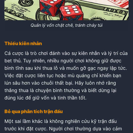
Quản lý vốn chặt chẽ, tránh cháy túi
Thiếu kiên nhẫn
Cá cược là trò chơi đánh vào sự kiên nhẫn và lý trí của
bet thủ. Tuy nhiên, nhiều người chơi không giữ được
bình tĩnh sau khi thua lỗ và muốn gỡ gạc ngay lập tức.
Việc đặt cược liên tục hoặc mù quáng chỉ khiến bạn
lún sâu hơn vào chuỗi thất bại. Hãy luôn nhớ rằng
thắng thua là chuyện bình thường và biết dừng lại
đúng lúc để giữ vốn và tinh thần tốt.
Bỏ qua phân tích trận đấu
Một sai lầm khác là không nghiên cứu kỹ trận đấu
trước khi đặt cược. Người chơi thường dựa vào cảm