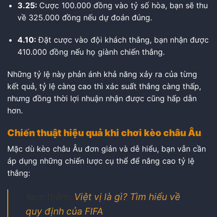
3.25:
Cược 100.000 đồng vào tỷ số hòa, bạn sẽ thu
về 325.000 đồng nếu dự đoán đúng.
4.10:
Đặt cược vào đội khách thắng, bạn nhận được
410.000 đồng nếu họ giành chiến thắng.
Những tỷ lệ này phản ánh khả năng xảy ra của từng
kết quả, tỷ lệ càng cao thì xác suất thắng càng thấp,
nhưng đồng thời lợi nhuận nhận được cũng hấp dẫn
hơn.
Chiến thuật hiệu quả khi chơi kèo châu Âu
Mặc dù kèo châu Âu đơn giản và dễ hiểu, bạn vẫn cần
áp dụng những chiến lược cụ thể để nâng cao tỷ lệ
thắng:
Xem thêm:
Việt vị là gì? Tìm hiểu về
quy định của FIFA