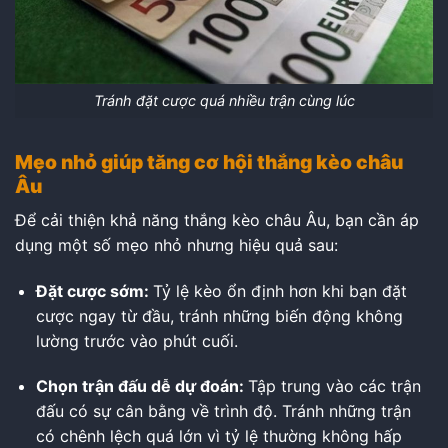
Tránh đặt cược quá nhiều trận cùng lúc
Mẹo nhỏ giúp tăng cơ hội thắng kèo châu
Âu
Để cải thiện khả năng thắng kèo châu Âu, bạn cần áp
dụng một số mẹo nhỏ nhưng hiệu quả sau:
Đặt cược sớm:
Tỷ lệ kèo ổn định hơn khi bạn đặt
cược ngay từ đầu, tránh những biến động không
lường trước vào phút cuối.
Chọn trận đấu dễ dự đoán:
Tập trung vào các trận
đấu có sự cân bằng về trình độ. Tránh những trận
có chênh lệch quá lớn vì tỷ lệ thường không hấp