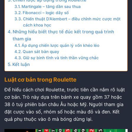
Martingale – tăng dần sau thua
Fibonacci – logic dãy số
Chiến thuật D’Alembert – điều chỉnh mức cược một
cách khoa học
Những hiểu biết thực tế đúc kết trong quá trình
tham gia
Áp dụng chiến lược quản lý vốn khéo léo
Quan sát bàn quay
Giữ sự bình tĩnh và tinh thần vững chắc
Kết luận
Luật cơ bản trong Roulette
Để hiểu cách chơi Roulette, trước tiên cần nắm rõ luật
cơ bản. Trò này dựa trên bánh xe quay gồm 37 hoặc
38 ô tuỳ phiên bản châu Âu hoặc Mỹ. Người tham gia
đặt cược vào số, nhóm số hoặc màu đỏ và đen. Kết
quả phụ thuộc vào ô mà bóng dừng lại.