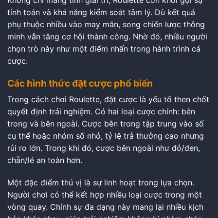
tính toán và khả năng kiểm soát tâm lý. Dù kết quả
phụ thuộc nhiều vào may mắn, song chiến lược thông
minh vẫn tăng cơ hội thành công. Nhờ đó, nhiều người
chọn trò này như một điểm nhấn trong hành trình cá
cược.
Các hình thức đặt cược phổ biến
Trong cách chơi Roulette, đặt cược là yếu tố then chốt
quyết định trải nghiệm. Có hai loại cược chính: bên
trong và bên ngoài. Cược bên trong tập trung vào số
cụ thể hoặc nhóm số nhỏ, tỷ lệ trả thưởng cao nhưng
rủi ro lớn. Trong khi đó, cược bên ngoài như đỏ/đen,
chẵn/lẻ an toàn hơn.
Một đặc điểm thú vị là sự linh hoạt trong lựa chọn.
Người chơi có thể kết hợp nhiều loại cược trong một
vòng quay. Chính sự đa dạng này mang lại nhiều kịch