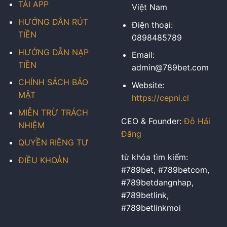
TẢI APP
Việt Nam
HƯỚNG DẪN RÚT
Điện thoại:
TIỀN
0898485789
HƯỚNG DẪN NẠP
Email:
TIỀN
admin@789bet.com
CHÍNH SÁCH BẢO
Website:
MẬT
https://cepni.cl
MIỄN TRỪ TRÁCH
CEO & Founder:
Đỗ Hải
NHIỆM
Đăng
QUYỀN RIÊNG TƯ
từ khóa tìm kiếm:
ĐIỀU KHOẢN
#789bet, #789betcom,
#789betdangnhap,
#789betlink,
#789betlinkmoi