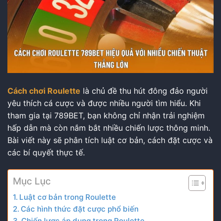
Cách chơi Roulette
là chủ đề thu hút đông đảo người
yêu thích cá cược và được nhiều người tìm hiểu. Khi
tham gia tại 789BET, bạn không chỉ nhận trải nghiệm
hấp dẫn mà còn nắm bắt nhiều chiến lược thông minh.
Bài viết này sẽ phân tích luật cơ bản, cách đặt cược và
các bí quyết thực tế.
Mục Lục
Luật cơ bản trong Roulette
Các hình thức đặt cược phổ biến
Chiến lược áp dụng trong Roulette