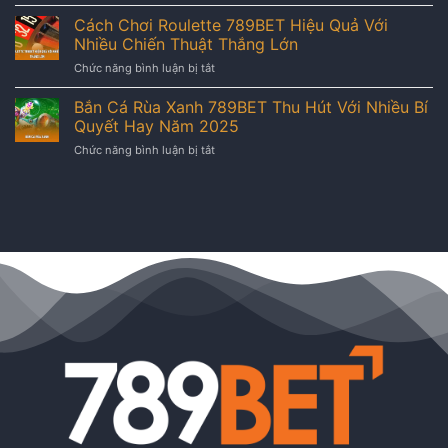
Đá
Vai
Vận
Gà
Cách Chơi Roulette 789BET Hiệu Quả Với
Trò
Hành
Cúp
Then
Nhiều Chiến Thuật Thắng Lớn
Rõ
C1
Chốt
Ràng
ở
Chức năng bình luận bị tắt
Giải
Trong
Cách
Đấu
Bóng
Chơi
Bắn Cá Rùa Xanh 789BET Thu Hút Với Nhiều Bí
Hấp
Đá
Roulette
Dẫn
Quyết Hay Năm 2025
Hiện
789BET
Được
Đại
ở
Chức năng bình luận bị tắt
Hiệu
Yêu
Tại
Bắn
Quả
Thích
789bet
Cá
Với
Tại
Rùa
Nhiều
789BET
Xanh
Chiến
789BET
Thuật
Thu
Thắng
Hút
Lớn
Với
Nhiều
Bí
Quyết
Hay
Năm
2025