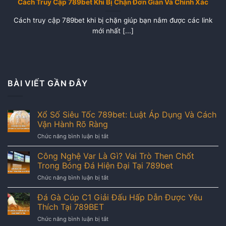
Cách Truy Cập 789bet Khi Bị Chặn Đơn Giản Và Chính Xác
Cách truy cập 789bet khi bị chặn giúp bạn nắm được các link
mới nhất [...]
BÀI VIẾT GẦN ĐÂY
Xổ Số Siêu Tốc 789bet: Luật Áp Dụng Và Cách
Vận Hành Rõ Ràng
ở
Chức năng bình luận bị tắt
Xổ
Số
Công Nghệ Var Là Gì? Vai Trò Then Chốt
Siêu
Trong Bóng Đá Hiện Đại Tại 789bet
Tốc
ở
Chức năng bình luận bị tắt
789bet:
Công
Luật
Nghệ
Đá Gà Cúp C1 Giải Đấu Hấp Dẫn Được Yêu
Áp
Var
Dụng
Thích Tại 789BET
Là
Và
ở
Chức năng bình luận bị tắt
Gì?
Cách