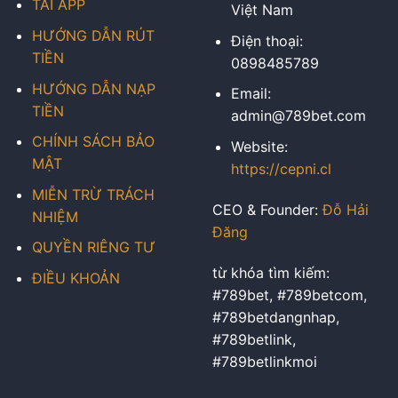
TẢI APP
Việt Nam
HƯỚNG DẪN RÚT
Điện thoại:
TIỀN
0898485789
HƯỚNG DẪN NẠP
Email:
TIỀN
admin@789bet.com
CHÍNH SÁCH BẢO
Website:
MẬT
https://cepni.cl
MIỄN TRỪ TRÁCH
CEO & Founder:
Đỗ Hải
NHIỆM
Đăng
QUYỀN RIÊNG TƯ
từ khóa tìm kiếm:
ĐIỀU KHOẢN
#789bet, #789betcom,
#789betdangnhap,
#789betlink,
#789betlinkmoi