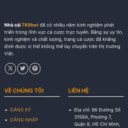
Nhà cái
789bet
đã có nhiều năm kinh nghiệm phát
triển trong lĩnh vực cá cược trực tuyến. Bằng sự uy tín,
kinh nghiệm và chất lượng, trang cá cược đã khẳng
định được vị thế không thể lay chuyển trên thị trường
Việt.
VỀ CHÚNG TÔI
LIÊN HỆ
ĐĂNG KÝ
Địa chỉ: 86 Đường Số
3158A, Phường 7,
ĐĂNG NHẬP
Quận 8, Hồ Chí Minh,