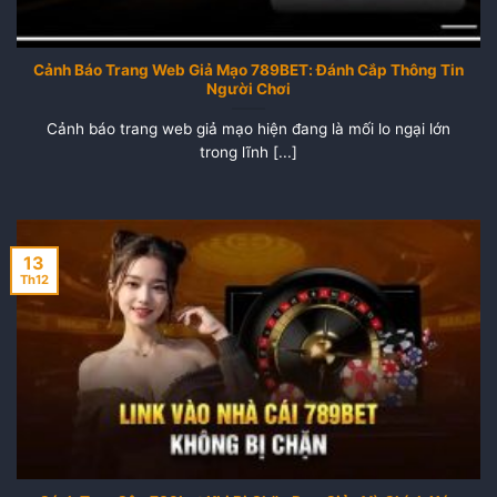
Cảnh Báo Trang Web Giả Mạo 789BET: Đánh Cắp Thông Tin
Người Chơi
Cảnh báo trang web giả mạo hiện đang là mối lo ngại lớn
trong lĩnh [...]
13
Th12