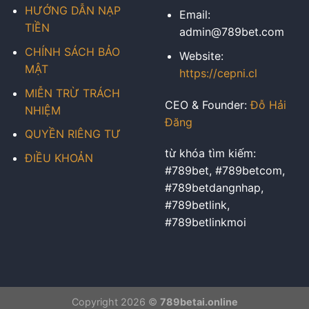
HƯỚNG DẪN NẠP
Email:
TIỀN
admin@789bet.com
CHÍNH SÁCH BẢO
Website:
MẬT
https://cepni.cl
MIỄN TRỪ TRÁCH
CEO & Founder:
Đỗ Hải
NHIỆM
Đăng
QUYỀN RIÊNG TƯ
từ khóa tìm kiếm:
ĐIỀU KHOẢN
#789bet, #789betcom,
#789betdangnhap,
#789betlink,
#789betlinkmoi
Copyright 2026 ©
789betai.online