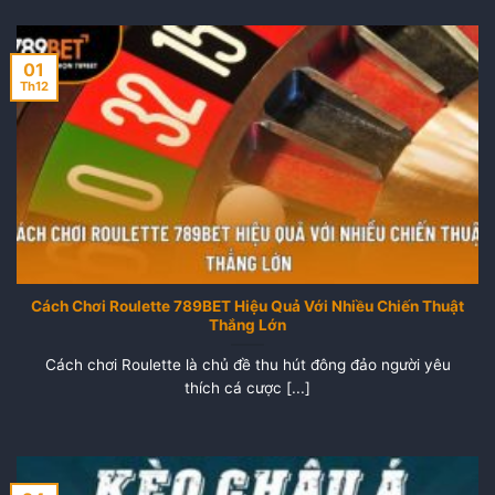
01
Th12
Cách Chơi Roulette 789BET Hiệu Quả Với Nhiều Chiến Thuật
Thắng Lớn
Cách chơi Roulette là chủ đề thu hút đông đảo người yêu
thích cá cược [...]