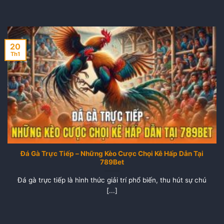
20
Th1
Đá Gà Trực Tiếp – Những Kèo Cược Chọi Kê Hấp Dẫn Tại
789Bet
Đá gà trực tiếp là hình thức giải trí phổ biến, thu hút sự chú
[...]