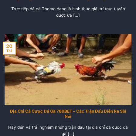
Trực tiếp đá gà Thomo đang là hình thức giải trí trực tuyến
được ưa [...]
20
Th1
Địa Chỉ Cá Cược Đá Gà 789BET – Các Trận Đấu Diễn Ra Sôi
Nổi
Hãy đến và trải nghiệm những trận đấu tại địa chỉ cá cược đá
gà [...]