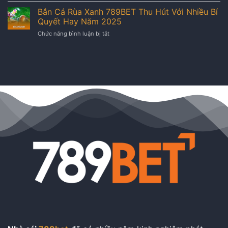
Đấu
Bóng
Chơi
Bắn Cá Rùa Xanh 789BET Thu Hút Với Nhiều Bí
Hấp
Đá
Roulette
Dẫn
Quyết Hay Năm 2025
Hiện
789BET
Được
Đại
ở
Chức năng bình luận bị tắt
Hiệu
Yêu
Tại
Bắn
Quả
Thích
789bet
Cá
Với
Tại
Rùa
Nhiều
789BET
Xanh
Chiến
789BET
Thuật
Thu
Thắng
Hút
Lớn
Với
Nhiều
Bí
Quyết
Hay
Năm
2025